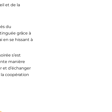
il et de la
tés du
tinguée grâce à
ai en se hissant à
irée s’est
ente manière
r et d’échanger
, la coopération