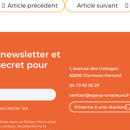
Article précédent
Article suivant
 newsletter et
secret pour
1, Avenue des Cottages
63000 Clermont-Ferrand
04 73 93 02 29
contact@appuy-createurs.fr
S’inscrire à une réunion
accepter les
trées dans un fichier informatisé
ontact, de prestations et