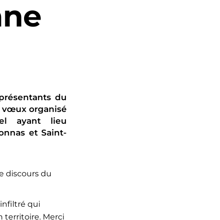
nne
eprésentants du
s vœux organisé
l ayant lieu
onnas et Saint-
le discours du
nfiltré qui
territoire. Merci