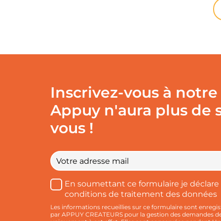
Inscrivez-vous à notre
Appuy n'aura plus de 
vous !
Votre
e-
mail
*
Traitement
En soumettant ce formulaire je déclare 
des
conditions de traitement des données
données
*
Les informations recueillies sur ce formulaire sont enregis
par APPUY CREATEURS pour la gestion des demandes de c