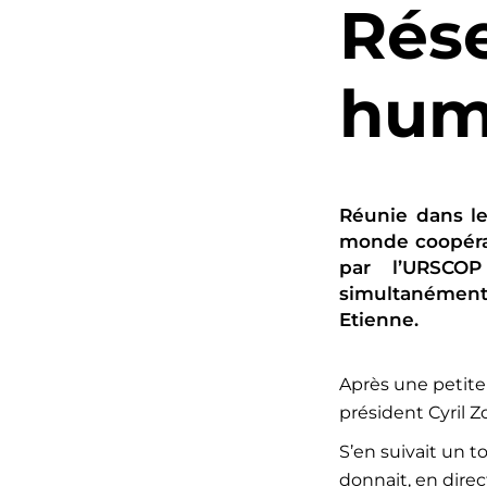
Rés
hum
Réunie dans le
monde coopérat
par l’URSCO
simultanément 
Etienne.
Après une petite 
président Cyril Z
S’en suivait un t
donnait, en direc