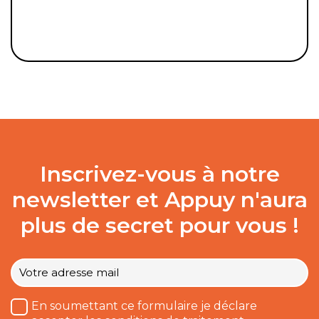
Inscrivez-vous à notre
newsletter et Appuy n'aura
plus de secret pour vous !
Votre
e-
mail
*
Traitement
En soumettant ce formulaire je déclare