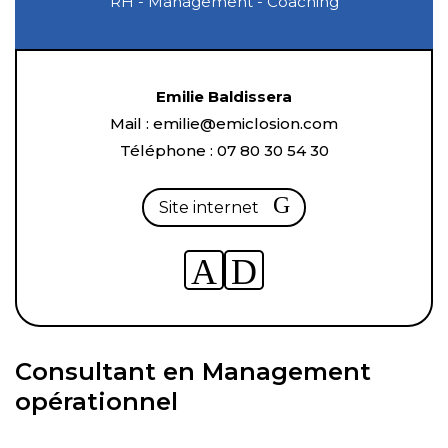
RH - Management - Coaching
Emilie Baldissera
Mail :
emi
lie@emiclos
ion.com
Téléphone :
07 80 3
0 54 30
Site internet
https://www.linkedin.com/in/emili
https://www.instagram.com/e
Consultant en Management
opérationnel