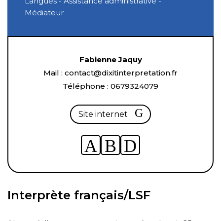
Langues - Assistance administrative -
Médiateur
Fabienne Jaquy
Mail :
con
tact@dixitinterp
retation.fr
Téléphone :
06793
24079
Site internet
https://www.linkedin.com/in/fabienne
https://www.facebook.com/sh
https://www.instagram.com
utm_source=share&utm_campaign=
mibextid=wwXIfr
igsh=NzBxZnBqaHRvOWV
Interprète français/LSF