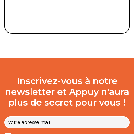
Inscrivez-vous à notre
newsletter et Appuy n'aura
plus de secret pour vous !
Votre
e-
mail
*