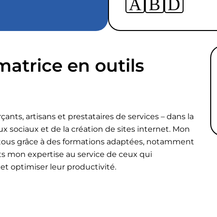
https://www.linkedin.c
https://www.face
https://www.
allache-
hl=fr
50475668/
matrice en outils
ts, artisans et prestataires de services – dans la
x sociaux et de la création de sites internet. Mon
à tous grâce à des formations adaptées, notamment
ts mon expertise au service de ceux qui
t optimiser leur productivité.