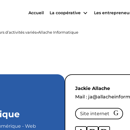
Accueil
La coopérative
Les entrepreneu
s d’activités variés
»
Allache Informatique
Jackie Allache
Mail :
j
a@allacheinfo
rm
ique
Site internet
Numérique - Web